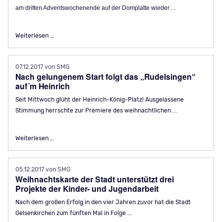
am dritten Adventswochenende auf der Domplatte wieder ...
Streetfoodmarkt am 16. und 17. Dezember in Buer
Weiterlesen …
07.12.2017
von SMG
Nach gelungenem Start folgt das „Rudelsingen“
auf´m Heinrich
Seit Mittwoch glüht der Heinrich-König-Platz! Ausgelassene
Stimmung herrschte zur Premiere des weihnachtlichen ...
Nach gelungenem Start folgt das „Rudelsingen“ auf´m Heinr
Weiterlesen …
05.12.2017
von SMG
Weihnachtskarte der Stadt unterstützt drei
Projekte der Kinder- und Jugendarbeit
Nach dem großen Erfolg in den vier Jahren zuvor hat die Stadt
Gelsenkirchen zum fünften Mal in Folge ...