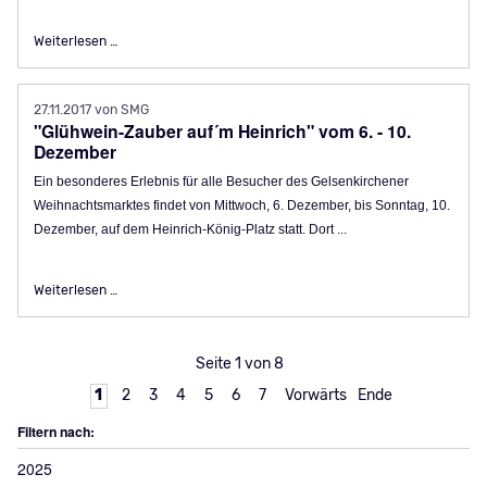
Weihnachtskarte der Stadt unterstützt drei Projekte der Ki
Weiterlesen …
27.11.2017
von SMG
"Glühwein-Zauber auf´m Heinrich" vom 6. - 10.
Dezember
Ein besonderes Erlebnis für alle Besucher des Gelsenkirchener
Weihnachtsmarktes findet von Mittwoch, 6. Dezember, bis Sonntag, 10.
Dezember, auf dem Heinrich-König-Platz statt. Dort ...
"Glühwein-Zauber auf´m Heinrich" vom 6. - 10. Dezember
Weiterlesen …
Seite 1 von 8
1
2
3
4
5
6
7
Vorwärts
Ende
Filtern nach:
2025