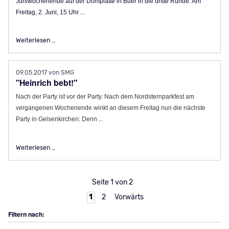
Juniwochenende auf der Domplatte in Buer in die dritte Runde. Am
Freitag, 2. Juni, 15 Uhr ...
3. Auflage von FOOD & BEATS am 2./3. Juni auf der Domplatt
Weiterlesen …
09.05.2017
von SMG
"Heinrich bebt!"
Nach der Party ist vor der Party. Nach dem Nordsternparkfest am
vergangenen Wochenende winkt an diesem Freitag nun die nächste
Party in Gelsenkirchen: Denn ...
"Heinrich bebt!"
Weiterlesen …
Seite 1 von 2
1
2
Vorwärts
Filtern nach: