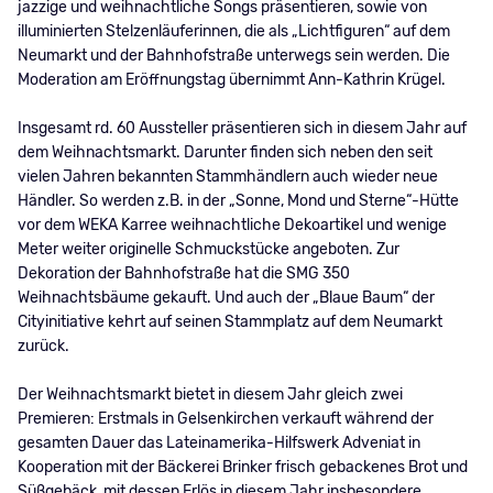
jazzige und weihnachtliche Songs präsentieren, sowie von
illuminierten Stelzenläuferinnen, die als „Lichtfiguren“ auf dem
Neumarkt und der Bahnhofstraße unterwegs sein werden. Die
Moderation am Eröffnungstag übernimmt Ann-Kathrin Krügel.
Insgesamt rd. 60 Aussteller präsentieren sich in diesem Jahr auf
dem Weihnachtsmarkt. Darunter finden sich neben den seit
vielen Jahren bekannten Stammhändlern auch wieder neue
Händler. So werden z.B. in der „Sonne, Mond und Sterne“-Hütte
vor dem WEKA Karree weihnachtliche Dekoartikel und wenige
Meter weiter originelle Schmuckstücke angeboten. Zur
Dekoration der Bahnhofstraße hat die SMG 350
Weihnachtsbäume gekauft. Und auch der „Blaue Baum“ der
Cityinitiative kehrt auf seinen Stammplatz auf dem Neumarkt
zurück.
Der Weihnachtsmarkt bietet in diesem Jahr gleich zwei
Premieren: Erstmals in Gelsenkirchen verkauft während der
gesamten Dauer das Lateinamerika-Hilfswerk Adveniat in
Kooperation mit der Bäckerei Brinker frisch gebackenes Brot und
Süßgebäck, mit dessen Erlös in diesem Jahr insbesondere