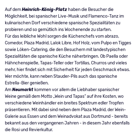
Auf dem
Heinrich-König-Platz
haben die Besucher die
Möglichkeit, bei spanischer Live-Musik und Flamenco-Tanz im
kulinarischen Dorf verschiedene spanische Spezialitäten zu
probieren und so gemütlich ins Wochenende zu starten.
Für das leibliche Wohl sorgen die Küchenchefs vom abrazo,
Comedor, Plaza Madrid, Lalok Libre, Hof Holz, vom Pulpo en Tigges
sowie Löken-Catering, die den Besuchern mit landestypischen
Spezialitäten die spanische Küche näherbringen. Ob Paella oder
Hähnchenspieße, Tapas-Teller oder Tortillas, Churros und vieles
mehr, hier findet sich mit Sicherheit für jeden Geschmack etwas.
Wer möchte, kann neben Stauder-Pils auch das spanische
Estrella-Bier genießen.
Am
Neumarkt
kommen vor allem die Liebhaber spanischer
Weine gemäß dem Motto „Wein und Tapas“ auf ihre Kosten, wo
verschiedene Weinhändler ein breites Spektrum edler Tropfen
präsentieren. Mit dabei sind neben dem Plaza Madrid, der Wein-
Galerie aus Essen und dem Weinadvokat aus Dortmund - bereits
bekannt aus den vergangenen Jahren - in diesem Jahr ebenfalls
die Rosi und Revierkultur.