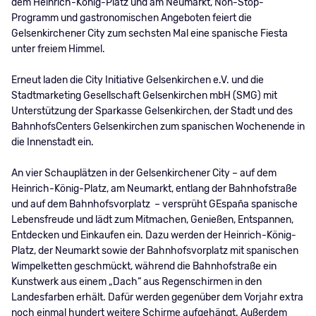
dem Heinrich-König-Platz und am Neumarkt, Non-Stop-
Programm und gastronomischen Angeboten feiert die
Gelsenkirchener City zum sechsten Mal eine spanische Fiesta
unter freiem Himmel.
Erneut laden die City Initiative Gelsenkirchen e.V. und die
Stadtmarketing Gesellschaft Gelsenkirchen mbH (SMG) mit
Unterstützung der Sparkasse Gelsenkirchen, der Stadt und des
BahnhofsCenters Gelsenkirchen zum spanischen Wochenende in
die Innenstadt ein.
An vier Schauplätzen in der Gelsenkirchener City – auf dem
Heinrich-König-Platz, am Neumarkt, entlang der Bahnhofstraße
und auf dem Bahnhofsvorplatz – versprüht GEspaña spanische
Lebensfreude und lädt zum Mitmachen, Genießen, Entspannen,
Entdecken und Einkaufen ein. Dazu werden der Heinrich-König-
Platz, der Neumarkt sowie der Bahnhofsvorplatz mit spanischen
Wimpelketten geschmückt, während die Bahnhofstraße ein
Kunstwerk aus einem „Dach“ aus Regenschirmen in den
Landesfarben erhält. Dafür werden gegenüber dem Vorjahr extra
noch einmal hundert weitere Schirme aufgehängt. Außerdem