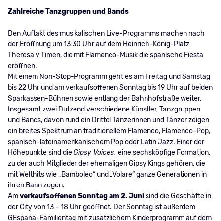
Zahlreiche Tanzgruppen und Bands
Den Auftakt des musikalischen Live-Programms machen nach
der Eröffnung um 13:30 Uhr auf dem Heinrich-König-Platz
Theresa y Timen, die mit Flamenco-Musik die spanische Fiesta
eröffnen.
Mit einem Non-Stop-Programm geht es am Freitag und Samstag
bis 22 Uhr und am verkaufsoffenen Sonntag bis 19 Uhr auf beiden
Sparkassen-Bühnen sowie entlang der Bahnhofstraße weiter.
Insgesamt zwei Dutzend verschiedene Künstler, Tanzgruppen
und Bands, davon rund ein Drittel Tänzerinnen und Tänzer zeigen
ein breites Spektrum an traditionellem Flamenco, Flamenco-Pop,
spanisch-lateinamerikanischem Pop oder Latin Jazz. Einer der
Höhepunkte sind die
Gipsy Voices,
eine sechsköpfige Formation,
zu der auch Mitglieder der ehemaligen Gipsy Kings gehören, die
mit Welthits wie „Bamboleo“ und „Volare“ ganze Generationen in
ihren Bann zogen.
Am
verkaufsoffenen Sonntag am 2. Juni
sind die Geschäfte in
der City von 13 – 18 Uhr geöffnet. Der Sonntag ist außerdem
GEspana-Familientag mit zusätzlichem Kinderprogramm auf dem