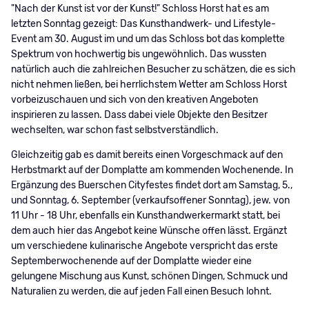
"Nach der Kunst ist vor der Kunst!" Schloss Horst hat es am
letzten Sonntag gezeigt: Das Kunsthandwerk- und Lifestyle-
Event am 30. August im und um das Schloss bot das komplette
Spektrum von hochwertig bis ungewöhnlich. Das wussten
natürlich auch die zahlreichen Besucher zu schätzen, die es sich
nicht nehmen ließen, bei herrlichstem Wetter am Schloss Horst
vorbeizuschauen und sich von den kreativen Angeboten
inspirieren zu lassen. Dass dabei viele Objekte den Besitzer
wechselten, war schon fast selbstverständlich.
Gleichzeitig gab es damit bereits einen Vorgeschmack auf den
Herbstmarkt auf der Domplatte am kommenden Wochenende. In
Ergänzung des Buerschen Cityfestes findet dort am Samstag, 5.,
und Sonntag, 6. September (verkaufsoffener Sonntag), jew. von
11 Uhr - 18 Uhr, ebenfalls ein Kunsthandwerkermarkt statt, bei
dem auch hier das Angebot keine Wünsche offen lässt. Ergänzt
um verschiedene kulinarische Angebote verspricht das erste
Septemberwochenende auf der Domplatte wieder eine
gelungene Mischung aus Kunst, schönen Dingen, Schmuck und
Naturalien zu werden, die auf jeden Fall einen Besuch lohnt.