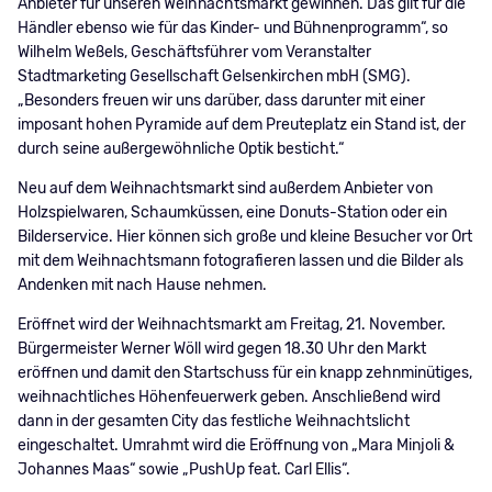
Anbieter für unseren Weihnachtsmarkt gewinnen. Das gilt für die
Händler ebenso wie für das Kinder- und Bühnenprogramm“, so
Wilhelm Weßels, Geschäftsführer vom Veranstalter
Stadtmarketing Gesellschaft Gelsenkirchen mbH (SMG).
„Besonders freuen wir uns darüber, dass darunter mit einer
imposant hohen Pyramide auf dem Preuteplatz ein Stand ist, der
durch seine außergewöhnliche Optik besticht.“
Neu auf dem Weihnachtsmarkt sind außerdem Anbieter von
Holzspielwaren, Schaumküssen, eine Donuts-Station oder ein
Bilderservice. Hier können sich große und kleine Besucher vor Ort
mit dem Weihnachtsmann fotografieren lassen und die Bilder als
Andenken mit nach Hause nehmen.
Eröffnet wird der Weihnachtsmarkt am Freitag, 21. November.
Bürgermeister Werner Wöll wird gegen 18.30 Uhr den Markt
eröffnen und damit den Startschuss für ein knapp zehnminütiges,
weihnachtliches Höhenfeuerwerk geben. Anschließend wird
dann in der gesamten City das festliche Weihnachtslicht
eingeschaltet. Umrahmt wird die Eröffnung von „Mara Minjoli &
Johannes Maas“ sowie „PushUp feat. Carl Ellis“.