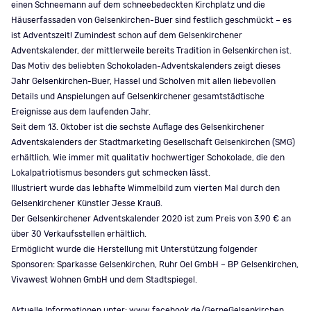
einen Schneemann auf dem schneebedeckten Kirchplatz und die
Häuserfassaden von Gelsenkirchen-Buer sind festlich geschmückt – es
ist Adventszeit! Zumindest schon auf dem Gelsenkirchener
Adventskalender, der mittlerweile bereits Tradition in Gelsenkirchen ist.
Das Motiv des beliebten Schokoladen-Adventskalenders zeigt dieses
Jahr Gelsenkirchen-Buer, Hassel und Scholven mit allen liebevollen
Details und Anspielungen auf Gelsenkirchener gesamtstädtische
Ereignisse aus dem laufenden Jahr.
Seit dem 13. Oktober ist die sechste Auflage des Gelsenkirchener
Adventskalenders der Stadtmarketing Gesellschaft Gelsenkirchen (SMG)
erhältlich. Wie immer mit qualitativ hochwertiger Schokolade, die den
Lokalpatriotismus besonders gut schmecken lässt.
Illustriert wurde das lebhafte Wimmelbild zum vierten Mal durch den
Gelsenkirchener Künstler Jesse Krauß.
Der Gelsenkirchener Adventskalender 2020 ist zum Preis von 3,90 € an
über 30 Verkaufsstellen erhältlich.
Ermöglicht wurde die Herstellung mit Unterstützung folgender
Sponsoren: Sparkasse Gelsenkirchen, Ruhr Oel GmbH – BP Gelsenkirchen,
Vivawest Wohnen GmbH und dem Stadtspiegel.
Aktuelle Informationen unter: www.facebook.de/GerneGelsenkirchen